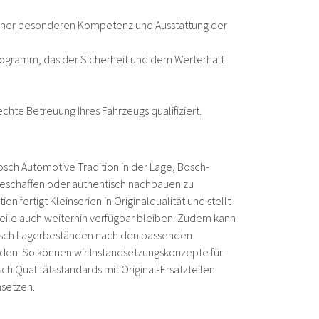
 einer besonderen Kompetenz und Ausstattung der
Programm, das der Sicherheit und dem Werterhalt
chte Betreuung Ihres Fahrzeugs qualifiziert.
osch Automotive Tradition in der Lage, Bosch-
u beschaffen oder authentisch nachbauen zu
on fertigt Kleinserien in Originalqualität und stellt
 Teile auch weiterhin verfügbar bleiben. Zudem kann
Bosch Lagerbeständen nach den passenden
rden. So können wir Instandsetzungskonzepte für
ch Qualitätsstandards mit Original-Ersatzteilen
msetzen.