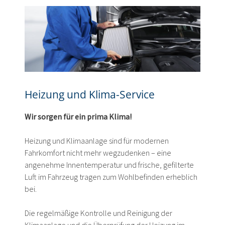
content
Heizung und Klima-Service
Wir sorgen für ein prima Klima!
Heizung und Klimaanlage sind für modernen
Fahrkomfort nicht mehr wegzudenken – eine
angenehme Innentemperatur und frische, gefilterte
Luft im Fahrzeug tragen zum Wohlbefinden erheblich
bei.
Die regelmäßige Kontrolle und Reinigung der